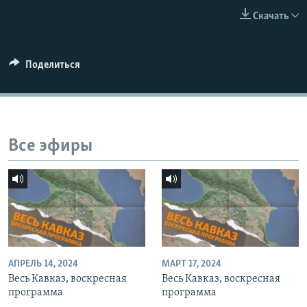
СПОРТ
БЛОГИ
АРХИВ РАДИОПРОГРАММЫ
Скачать
МИР
ГОЛОСА
ЧИТАЕМ ПРЕССУ
Все сайты РСЕ/РС
Поделиться
Все эфиры
АПРЕЛЬ 14, 2024
МАРТ 17, 2024
Весь Кавказ, воскресная
Весь Кавказ, воскресная
программа
программа