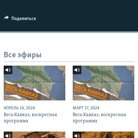
СПОРТ
БЛОГИ
АРХИВ РАДИОПРОГРАММЫ
МИР
ГОЛОСА
Поделиться
ЧИТАЕМ ПРЕССУ
Все сайты РСЕ/РС
Все эфиры
АПРЕЛЬ 14, 2024
МАРТ 17, 2024
Весь Кавказ, воскресная
Весь Кавказ, воскресная
программа
программа