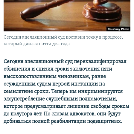
СПОРТ
БЛОГИ
АРХИВ РАДИОПРОГРАММЫ
МИР
ГОЛОСА
ЧИТАЕМ ПРЕССУ
Все сайты РСЕ/РС
Сегодня апелляционный суд поставил точку в процессе,
который длился почти два года
Сегодня апелляционный суд переквалифицировал
обвинения и снизил сроки заключения пяти
высокопоставленным чиновникам, ранее
осужденным судом первой инстанции на
семилетние сроки. Теперь им инкриминируется
злоупотребление служебными полномочиями,
которое предусматривает лишение свободы сроком
до полутора лет. По словам адвокатов, они будут
добиваться полной реабилитации подзащитных.