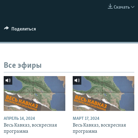
СПОРТ
БЛОГИ
АРХИВ РАДИОПРОГРАММЫ
Скачать
МИР
ГОЛОСА
ЧИТАЕМ ПРЕССУ
Все сайты РСЕ/РС
Поделиться
Все эфиры
АПРЕЛЬ 14, 2024
МАРТ 17, 2024
Весь Кавказ, воскресная
Весь Кавказ, воскресная
программа
программа