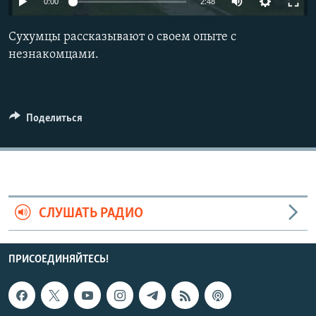
0:00
2:48
СПОРТ
БЛОГИ
АРХИВ РАДИОПРОГРАММЫ
Сухумцы рассказывают о своем опыте с
МИР
ГОЛОСА
незнакомцами.
ЧИТАЕМ ПРЕССУ
Все сайты РСЕ/РС
Поделиться
СЛУШАТЬ РАДИО
ПРИСОЕДИНЯЙТЕСЬ!