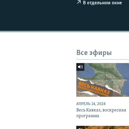
СПОРТ
БЛОГИ
АРХИВ РАДИОПРОГРАММЫ
В отдельном окне
МИР
ГОЛОСА
ЧИТАЕМ ПРЕССУ
Все эфиры
АПРЕЛЬ 14, 2024
Весь Кавказ, воскресная
программа