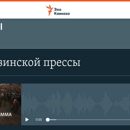
Ы
зинской прессы
No media source currently avail
0:00