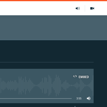
EMBED
able
3:55