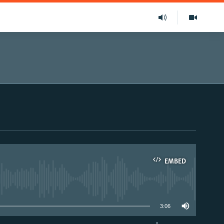
EMBED
able
3:06