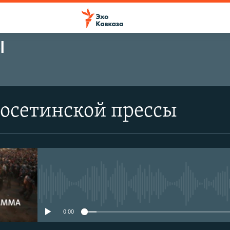
Ы
оосетинской прессы
No media source currently avail
0:00