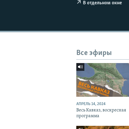
СПОРТ
БЛОГИ
АРХИВ РАДИОПРОГРАММЫ
В отдельном окне
МИР
ГОЛОСА
ЧИТАЕМ ПРЕССУ
Все эфиры
АПРЕЛЬ 14, 2024
Весь Кавказ, воскресная
программа