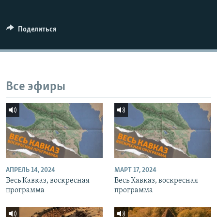
СПОРТ
БЛОГИ
АРХИВ РАДИОПРОГРАММЫ
МИР
ГОЛОСА
Поделиться
ЧИТАЕМ ПРЕССУ
Все сайты РСЕ/РС
Все эфиры
АПРЕЛЬ 14, 2024
МАРТ 17, 2024
Весь Кавказ, воскресная
Весь Кавказ, воскресная
программа
программа