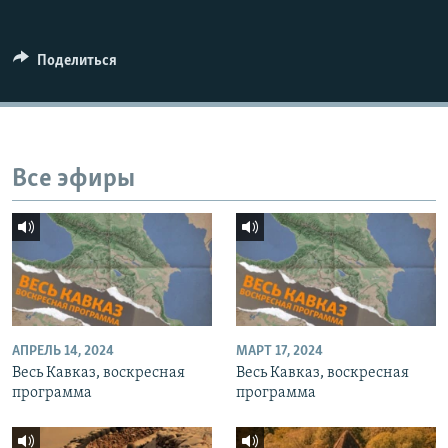
СПОРТ
БЛОГИ
АРХИВ РАДИОПРОГРАММЫ
МИР
ГОЛОСА
Поделиться
ЧИТАЕМ ПРЕССУ
Все сайты РСЕ/РС
Все эфиры
АПРЕЛЬ 14, 2024
МАРТ 17, 2024
Весь Кавказ, воскресная
Весь Кавказ, воскресная
программа
программа