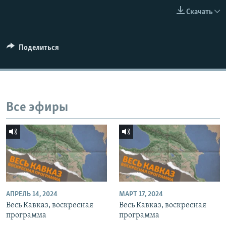
СПОРТ
БЛОГИ
АРХИВ РАДИОПРОГРАММЫ
Скачать
МИР
ГОЛОСА
ЧИТАЕМ ПРЕССУ
Все сайты РСЕ/РС
Поделиться
Все эфиры
АПРЕЛЬ 14, 2024
МАРТ 17, 2024
Весь Кавказ, воскресная
Весь Кавказ, воскресная
программа
программа