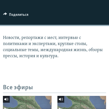
СПОРТ
БЛОГИ
АРХИВ РАДИОПРОГРАММЫ
МИР
ГОЛОСА
Поделиться
ЧИТАЕМ ПРЕССУ
Все сайты РСЕ/РС
Новости, репортажи с мест, интервью с
политиками и экспертами, круглые столы,
социальные темы, международная жизнь, обзоры
прессы, история и культура.
Все эфиры