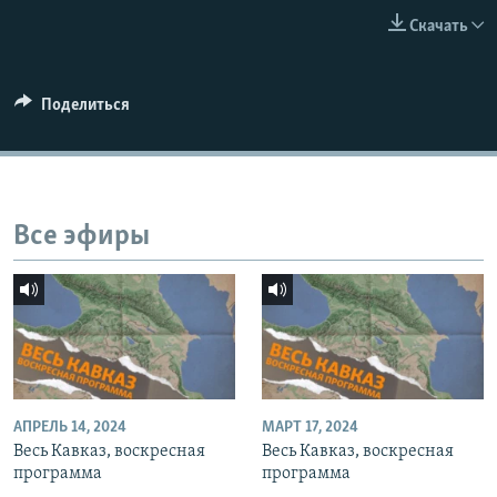
СПОРТ
БЛОГИ
АРХИВ РАДИОПРОГРАММЫ
Скачать
МИР
ГОЛОСА
ЧИТАЕМ ПРЕССУ
Все сайты РСЕ/РС
Поделиться
Все эфиры
АПРЕЛЬ 14, 2024
МАРТ 17, 2024
Весь Кавказ, воскресная
Весь Кавказ, воскресная
программа
программа