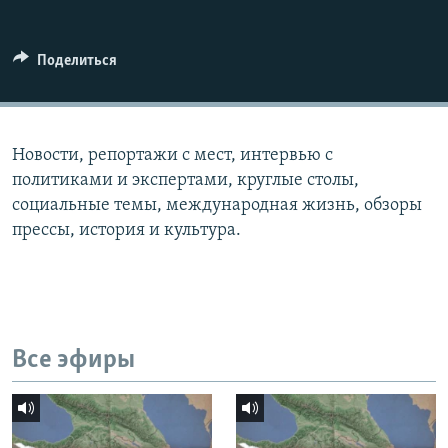
СПОРТ
БЛОГИ
АРХИВ РАДИОПРОГРАММЫ
МИР
ГОЛОСА
Поделиться
ЧИТАЕМ ПРЕССУ
Все сайты РСЕ/РС
Новости, репортажи с мест, интервью с
политиками и экспертами, круглые столы,
социальные темы, международная жизнь, обзоры
прессы, история и культура.
Все эфиры