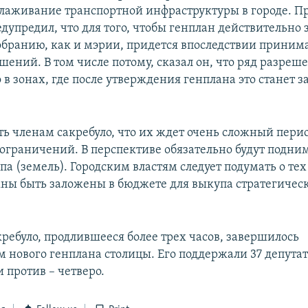
лаживание транспортной инфраструктуры в городе. П
дупредил, что для того, чтобы генплан действительно 
обранию, как и мэрии, придется впоследствии приним
шений. В том числе потому, сказал он, что ряд разреш
о в зонах, где после утверждения генплана это станет
ть членам сакребуло, что их ждет очень сложный перио
 ограничений. В перспективе обязательно будут подни
а (земель). Городским властям следует подумать о тех
ны быть заложены в бюджете для выкупа стратегичес
кребуло, продлившееся более трех часов, завершилось
 нового генплана столицы. Его поддержали 37 депутат
 против – четверо.