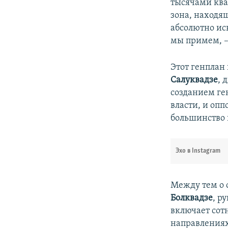
тысячами ква
зона, находящ
абсолютно ис
мы примем, –
Этот генплан
Салуквадзе
, 
созданием ген
власти, и оп
большинство 
Эхо в Instagram
Между тем о 
Болквадзе
, р
включает сотн
направлениях