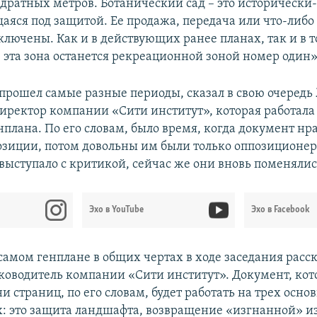
дратных метров. Ботанический сад – это историческ
аяся под защитой. Ее продажа, передача или что-либо
ключены. Как и в действующих ранее планах, так и в 
 эта зона останется рекреационной зоной номер один»
 прошел самые разные периоды, сказал в свою очередь
директор компании «Сити институт», которая работала
плана. По его словам, было время, когда документ нр
позиции, потом довольны им были только оппозиционер
выступало с критикой, сейчас же они вновь поменяли
Эхо в YouTube
Эхо в Facebook
самом генплане в общих чертах в ходе заседания расс
уководитель компании «Сити институт». Документ, ко
и страниц, по его словам, будет работать на трех осно
: это защита ландшафта, возвращение «изгнанной» из