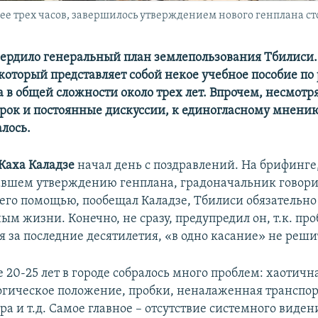
лее трех часов, завершилось утверждением нового генплана с
вердило генеральный план землепользования Тбилиси.
который представляет собой некое учебное пособие по
а в общей сложности около трех лет. Впрочем, несмотря
рок и постоянные дискуссии, к единогласному мнени
лось.
Каха Каладзе
начал день с поздравлений. На брифинге
вшем утверждению генплана, градоначальник говори
 его помощью, пообещал Каладзе, Тбилиси обязательно
ым жизни. Конечно, не сразу, предупредил он, т.к. пр
 за последние десятилетия, «в одно касание» не реши
 20-25 лет в городе собралось много проблем: хаотичн
огическое положение, пробки, неналаженная транспо
а и т.д. Самое главное – отсутствие системного виден