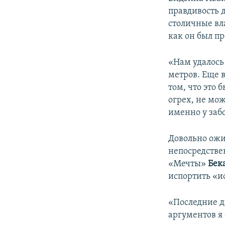
правдивость
столичные вла
как он был пр
«Нам удалось
метров. Еще в
том, что это
огрех, не мо
именно у заб
Довольно ожи
непосредствен
«Мечты»
Бек
испортить «и
«Последние д
аргументов я