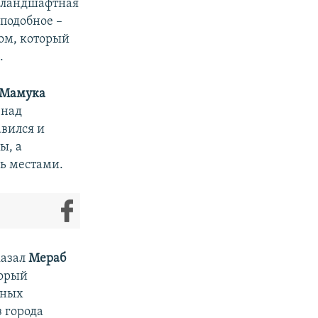
и-ландшафтная
 подобное –
том, который
.
Мамука
 над
авился и
ы, а
сь местами.
казал
Мераб
торый
вных
 города