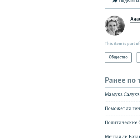
Поделить
Ана
This item is part of
Общество
Ранее по 
Мамука Салуква
Поможет ли ген
Политические б
Мечтал ли Бота