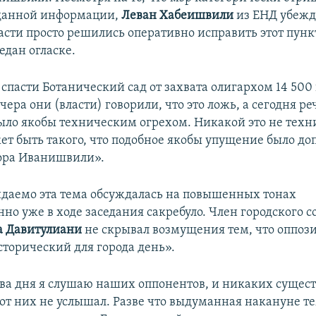
 данной информации,
Леван Хабеишвили
из ЕНД убежд
сти просто решились оперативно исправить этот пункт,
едан огласке.
 спасти Ботанический сад от захвата олигархом 14 50
чера они (власти) говорили, что это ложь, а сегодня ре
 было якобы техническим огрехом. Никакой это не тех
жет быть такого, что подобное якобы упущение было д
ора Иванишвили».
даемо эта тема обсуждалась на повышенных тонах
но уже в ходе заседания сакребуло. Член городского с
а Давитулиани
не скрывал возмущения тем, что оппоз
сторический для города день».
ва дня я слушаю наших оппонентов, и никаких сущес
 от них не услышал. Разве что выдуманная накануне те