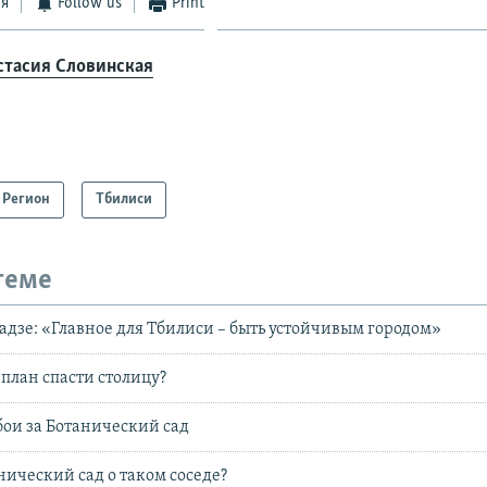
ся
Follow us
Print
стасия Словинская
Регион
Тбилиси
теме
дзе: «Главное для Тбилиси – быть устойчивым городом»
план спасти столицу?
ои за Ботанический сад
нический сад о таком соседе?