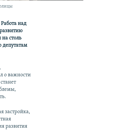
толицы
 Работа над
 развитию
 на столь
ю депутатам
,
л о важности
 станет
облемы,
ть.
ая застройка,
ртная
ия развития