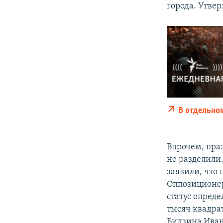
города. Утве
В отдельно
Впрочем, пра
не разделили
заявили, что
Оппозиционер
статус опреде
тысяч квадра
Бидзина Иван