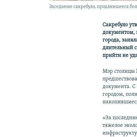
Заседание сакребуло, продлившееся бо
Сакребуло ут
документом, 
города, занял
длительный с
прийти не уда
Мэр столицы
предшествова
документа. С
городом, полн
накопившиеся
«За последние
тяжелое экол
инфраструктур