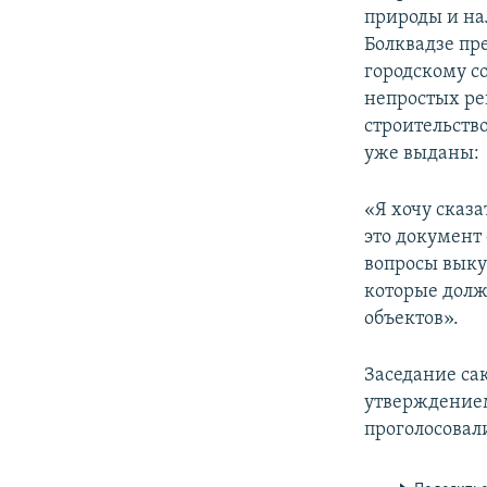
природы и на
Болквадзе пре
городскому с
непростых ре
строительств
уже выданы:
«Я хочу сказа
это документ
вопросы выкуп
которые долж
объектов».
Заседание са
утверждением
проголосовали