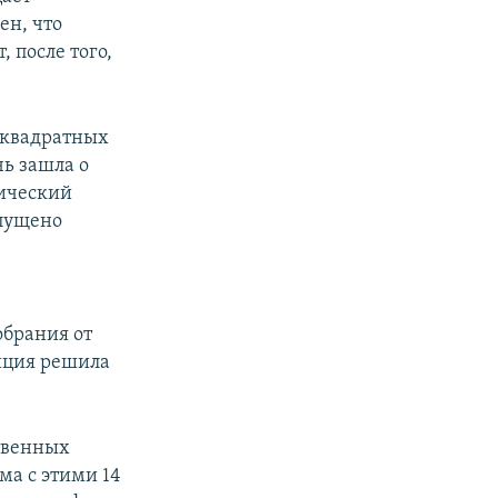
ен, что
 после того,
0 квадратных
чь зашла о
нический
опущено
обрания от
иция решила
твенных
ма с этими 14