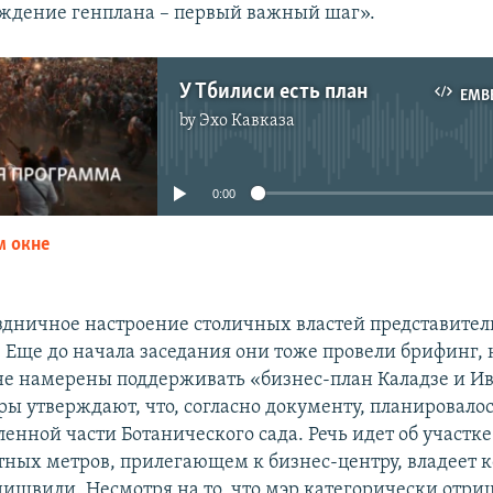
рждение генплана – первый важный шаг».
У Тбилиси есть план
EMB
by
Эхо Кавказа
No media source currently available
0:00
м окне
EMBED
здничное настроение столичных властей представите
. Еще до начала заседания они тоже провели брифинг, 
 не намерены поддерживать «бизнес-план Каладзе и 
ы утверждают, что, согласно документу, планировало
ленной части Ботанического сада. Речь идет об участк
тных метров, прилегающем к бизнес-центру, владеет 
ишвили. Несмотря на то, что мэр категорически отри