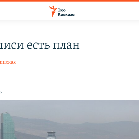
лиси есть план
винская
ся