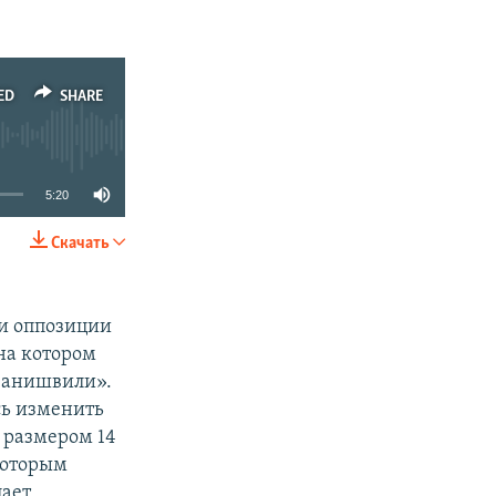
ED
SHARE
5:20
Скачать
SHARE
ли оппозиции
на котором
Иванишвили».
сь изменить
е размером 14
которым
цает