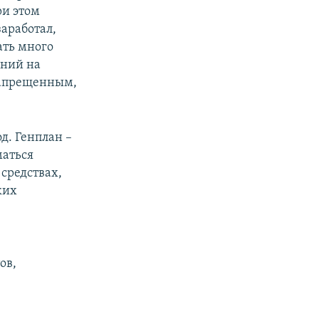
ри этом
заработал,
ать много
ений на
 запрещенным,
д. Генплан –
маться
 средствах,
ких
ов,