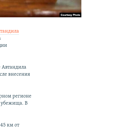
тандила
а
ции
е Автандила
осле внесения
ерном регионе
о убежища. B
45 км от