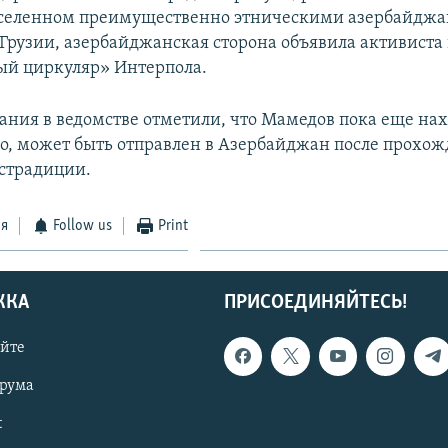
аселенном преимущественно этническими азербайджа
рузии, азербайджанская сторона объявила активиста 
ый циркуляр» Интерпола.
ания в ведомстве отметили, что Мамедов пока еще нах
ко, может быть отправлен в Азербайджан после прохо
страдиции.
ся
Follow us
Print
ЖКА
ПРИСОЕДИНЯЙТЕСЬ!
айте
орума
t