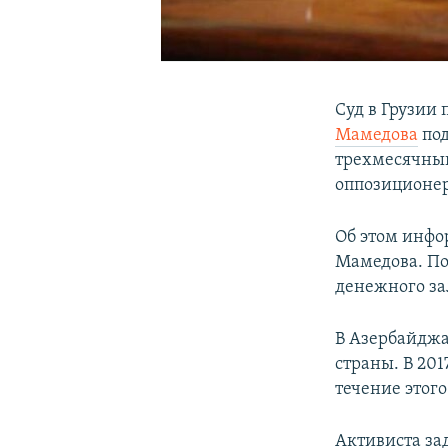
Суд в Грузии
Мамедова
под
трехмесячный
оппозиционер
Об этом инфо
Мамедова. По
денежного за
B Азербайджа
страны. B 201
течение этог
Активиста за