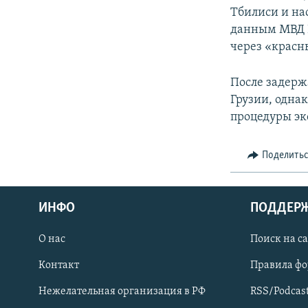
Тбилиси и н
данным МВД Г
через «красн
После задерж
Грузии, одна
процедуры эк
Поделить
ИНФО
ПОДДЕР
О нас
Поиск на с
ПРИСОЕДИНЯЙТЕСЬ!
Контакт
Правила ф
Нежелательная организация в РФ
RSS/Podcas