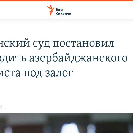
нский суд постановил
одить азербайджанского
иста под залог
ся