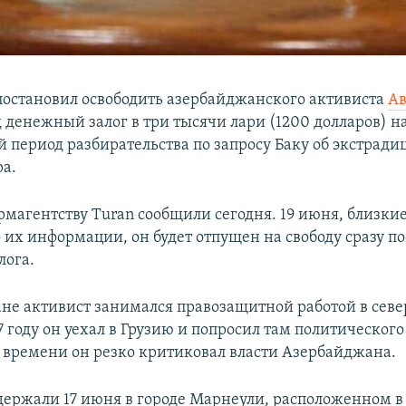
 постановил освободить азербайджанского активиста
Ав
 денежный залог в три тысячи лари (1200 долларов) н
 период разбирательства по запросу Баку об экстради
а.
рмагентству Turan сообщили сегодня. 19 июня, близки
 их информации, он будет отпущен на свободу сразу п
лога.
не активист занимался правозащитной работой в сев
7 году он уехал в Грузию и попросил там политическог
о времени он резко критиковал власти Азербайджана.
держали 17 июня в городе Марнеули, расположенном в 