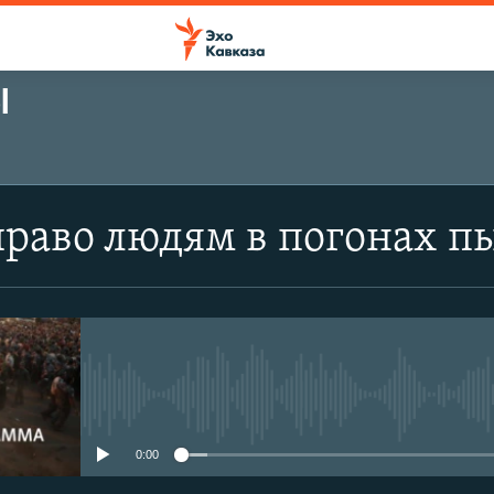
Ы
право людям в погонах п
No media source currently avail
0:00