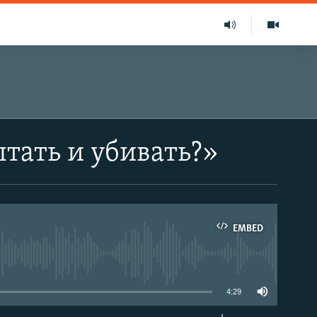
ытать и убивать?»
EMBED
able
4:29