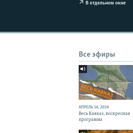
СПОРТ
БЛОГИ
АРХИВ РАДИОПРОГРАММЫ
В отдельном окне
МИР
ГОЛОСА
ЧИТАЕМ ПРЕССУ
Все эфиры
АПРЕЛЬ 14, 2024
Весь Кавказ, воскресная
программа