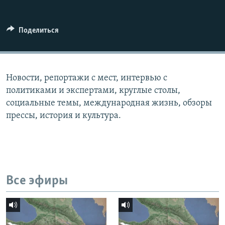
СПОРТ
БЛОГИ
АРХИВ РАДИОПРОГРАММЫ
МИР
ГОЛОСА
Поделиться
ЧИТАЕМ ПРЕССУ
Все сайты РСЕ/РС
Новости, репортажи с мест, интервью с
политиками и экспертами, круглые столы,
социальные темы, международная жизнь, обзоры
прессы, история и культура.
Все эфиры