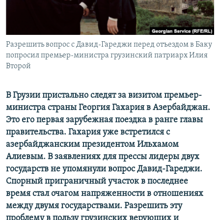
СПОРТ
БЛОГИ
АРХИВ РАДИОПРОГРАММЫ
МИР
ГОЛОСА
ЧИТАЕМ ПРЕССУ
Разрешить вопрос c Давид-Гареджи перед отъездом в Баку
Все сайты РСЕ/РС
попросил премьер-министра грузинский патриарх Илия
Второй
В Грузии пристально следят за визитом премьер-
министра страны Георгия Гахария в Азербайджан.
Это его первая зарубежная поездка в ранге главы
правительства. Гахария уже встретился с
азербайджанским президентом Ильхамом
Алиевым. В заявлениях для прессы лидеры двух
государств не упомянули вопрос Давид-Гареджи.
Спорный приграничный участок в последнее
время стал очагом напряженности в отношениях
между двумя государствами. Разрешить эту
проблему в пользу грузинских верующих и