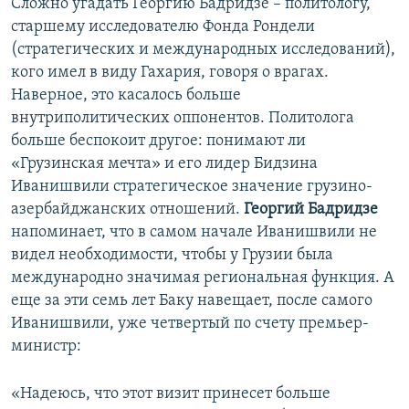
Сложно угадать Георгию Бадридзе – политологу,
старшему исследователю Фонда Рондели
(стратегических и международных исследований),
кого имел в виду Гахария, говоря о врагах.
Наверное, это касалось больше
внутриполитических оппонентов. Политолога
больше беспокоит другое: понимают ли
«Грузинская мечта» и его лидер Бидзина
Иванишвили стратегическое значение грузино-
азербайджанских отношений.
Георгий Бадридзе
напоминает, что в самом начале Иванишвили не
видел необходимости, чтобы у Грузии была
международно значимая региональная функция. А
еще за эти семь лет Баку навещает, после самого
Иванишвили, уже четвертый по счету премьер-
министр:
«Надеюсь, что этот визит принесет больше