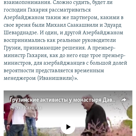
взаимопонимания. Сложно судить, будет ли
господин Гахария рассматриваться
Азербайджаном таким же партнером, какими в
свое время были Михаил Саакашвили и Эдуард
Шеварднадзе. И один, и другой Азербайджаном
воспринимались как реальные руководители
Грузии, принимающие решения. А премьер-
министр Гахария, как до него еще трое премьер-
министров, для азербайджанцев с большой долей
вероятности представляется временным
менеджером (Иванишвили)».
Грузинские активисты у монастыря Давид Гареджи
by
Эхо Кавказа
No media source currently available