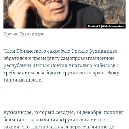
СПОРТ
БЛОГИ
АРХИВ РАДИОПРОГРАММЫ
МИР
ГОЛОСА
ЧИТАЕМ ПРЕССУ
Все сайты РСЕ/РС
Эрекле Кухианидзе
Член Тбилисского сакребуло Эрекле Кухианидзе
обратился к президенту самопровозглашенной
республики Южная Осетия Анатолию Бибилову с
требованием освободить грузинского врача Важу
Гаприндашвили.
Кухианидзе, который сегодня, 18 декабря, покинул
большинство коалиции «Грузинская мечта»,
заявил, что тщетно пытался пересечь линию де-