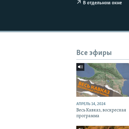
СПОРТ
БЛОГИ
АРХИВ РАДИОПРОГРАММЫ
В отдельном окне
МИР
ГОЛОСА
ЧИТАЕМ ПРЕССУ
Все эфиры
АПРЕЛЬ 14, 2024
Весь Кавказ, воскресная
программа