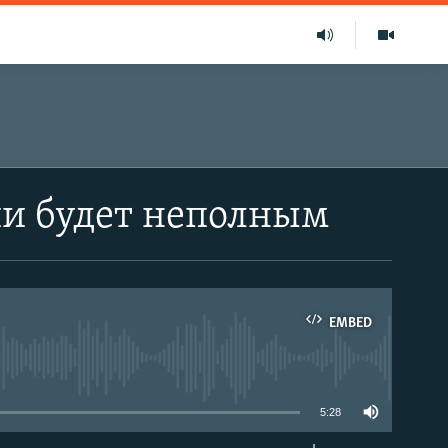
ии будет неполным
EMBED
able
5:28