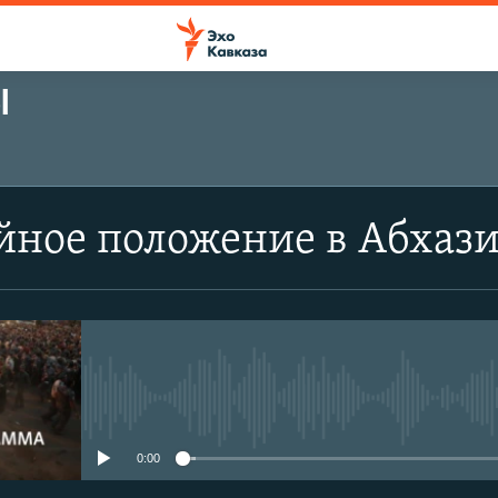
Ы
йное положение в Абхаз
No media source currently avail
0:00