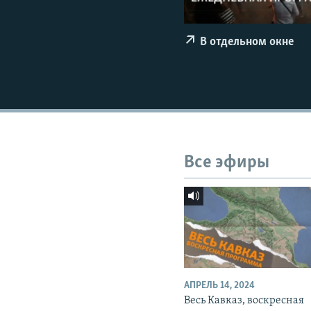
СПОРТ
БЛОГИ
АРХИВ РАДИОПРОГРАММЫ
МИР
ГОЛОСА
В отдельном окне
ЧИТАЕМ ПРЕССУ
Все эфиры
АПРЕЛЬ 14, 2024
Весь Кавказ, воскресная