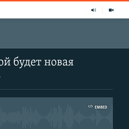
ой будет новая
»
EMBED
able