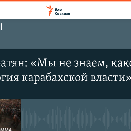
Ы
атян: «Мы не знаем, как
гия карабахской власти
No media source currently avail