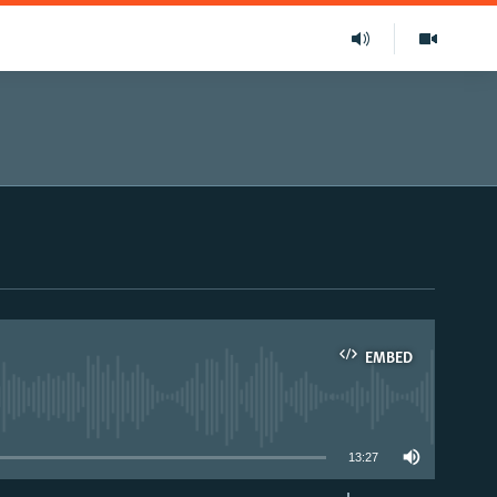
EMBED
able
13:27