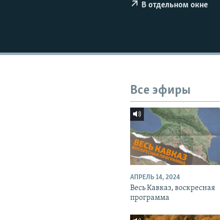
СПОРТ
БЛОГИ
АРХИВ РАДИОПРОГРАММЫ
В отдельном окне
МИР
ГОЛОСА
ЧИТАЕМ ПРЕССУ
Все эфиры
АПРЕЛЬ 14, 2024
Весь Кавказ, воскресная
программа