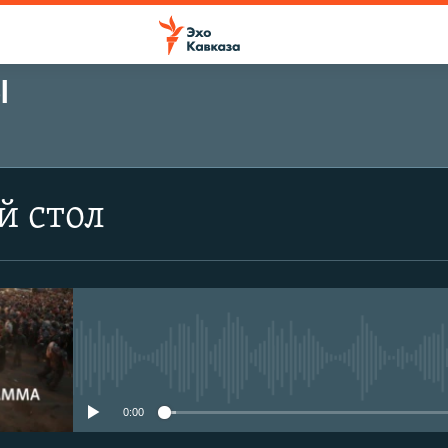
Ы
й стол
No media source currently avail
0:00