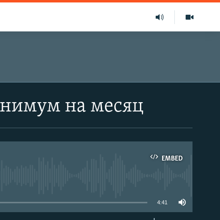
инимум на месяц
EMBED
able
4:41