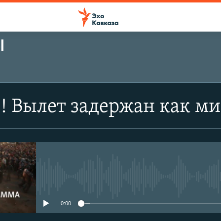
Ы
! Вылет задержан как м
No media source currently avail
0:00