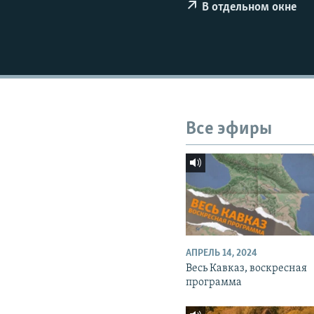
СПОРТ
БЛОГИ
АРХИВ РАДИОПРОГРАММЫ
В отдельном окне
МИР
ГОЛОСА
ЧИТАЕМ ПРЕССУ
Все эфиры
АПРЕЛЬ 14, 2024
Весь Кавказ, воскресная
программа