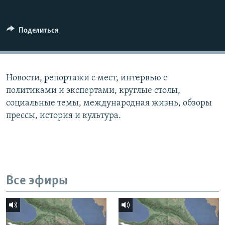
СПОРТ
БЛОГИ
АРХИВ РАДИОПРОГРАММЫ
МИР
ГОЛОСА
Поделиться
ЧИТАЕМ ПРЕССУ
Все сайты РСЕ/РС
Новости, репортажи с мест, интервью с
политиками и экспертами, круглые столы,
социальные темы, международная жизнь, обзоры
прессы, история и культура.
Все эфиры