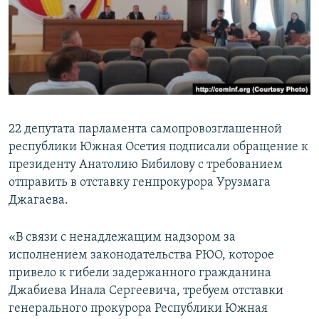
СПОРТ
БЛОГИ
АРХИВ РАДИОПРОГРАММЫ
МИР
ГОЛОСА
ЧИТАЕМ ПРЕССУ
Все сайты РСЕ/РС
22 депутата парламента самопровозглашенной
республики Южная Осетия подписали обращение к
президенту Анатолию Бибилову с требованием
отправить в отставку генпрокурора Урузмага
Джагаева.
«В связи с ненадлежащим надзором за
исполнением законодательства РЮО, которое
привело к гибели задержанного гражданина
Джабиева Инала Сергеевича, требуем отставки
генерального прокурора Республики Южная