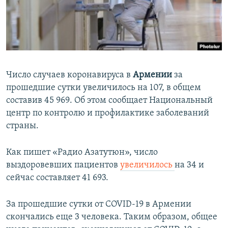
СПОРТ
БЛОГИ
АРХИВ РАДИОПРОГРАММЫ
МИР
ГОЛОСА
ЧИТАЕМ ПРЕССУ
Все сайты РСЕ/РС
Число случаев коронавируса в
Армении
за
прошедшие сутки увеличилось на 107, в общем
составив 45 969. Об этом сообщает Национальный
центр по контролю и профилактике заболеваний
страны.
Как пишет «Радио Азатутюн», число
выздоровевших пациентов
увеличилось
на 34 и
сейчас составляет 41 693.
За прошедшие сутки от COVID-19 в Армении
скончались еще 3 человека. Таким образом, общее