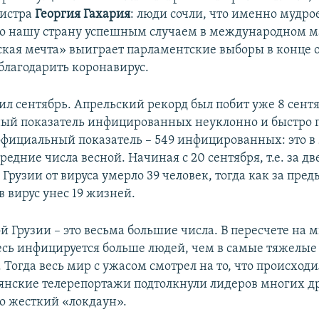
истра
Георгия Гахария
: люди сочли, что именно мудро
ло нашу страну успешным случаем в международном м
ская мечта» выиграет парламентские выборы в конце о
благодарить коронавирус.
л сентябрь. Апрельский рекорд был побит уже 8 сентяб
ый показатель инфицированных неуклонно и быстро п
официальный показатель – 549 инфицированных: это в 
редние числа весной. Начиная с 20 сентября, т.е. за дв
Грузии от вируса умерло 39 человек, тогда как за пре
 вирус унес 19 жизней.
й Грузии – это весьма большие числа. В пересчете на 
есь инфицируется больше людей, чем в самые тяжелые
 Тогда весь мир с ужасом смотрел на то, что происходи
ьянские телерепортажи подтолкнули лидеров многих д
бо жесткий «локдаун».