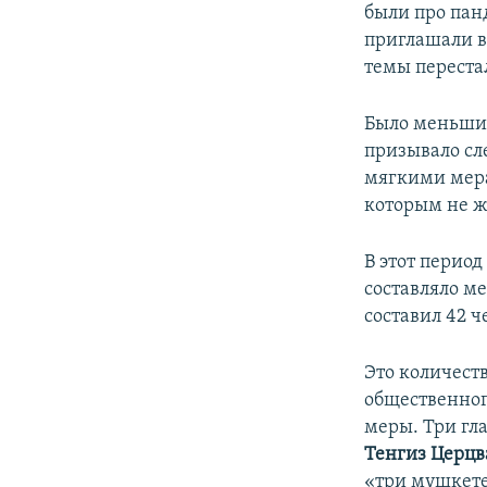
были про пан
приглашали в
темы переста
Было меньшин
призывало сл
мягкими мера
которым не ж
В этот перио
составляло ме
составил 42 ч
Это количест
общественног
меры. Три гл
Тенгиз Церцв
«три мушкете