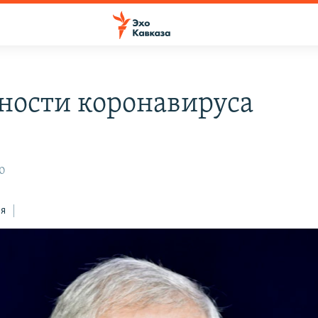
ности коронавируса
20
ся