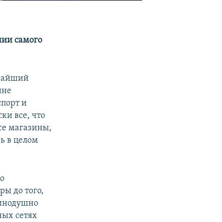
нии самого
ожайший
йне
порт и
ки все, что
се магазины,
ь в целом
о
ы до того,
динодушно
ных сетях