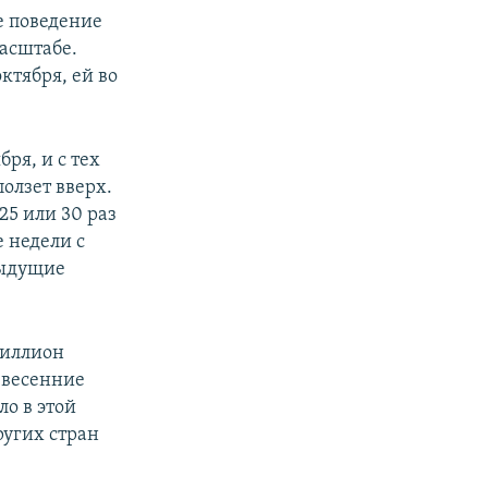
е поведение
асштабе.
ктября, ей во
ря, и с тех
олзет вверх.
25 или 30 раз
е недели с
дыдущие
миллион
 весенние
ло в этой
ругих стран