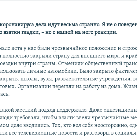
коронавируса дела идут весьма странно. Я не о поведе
го взятки гладки, – но о нашей на него реакции.
ачале лета у нас были чрезвычайное положение и стр
 полностью закрыли страну для внешнего мира и кра
оездки внутри страны. Отменили общественный транс
пользовать личные автомобили. Было закрыто фактичес
акрыть: школы, вузы, развлекательные учреждения, в
товых. Организации перешли на работу из дома. Жизн
ась.
такой жесткий подход поддержало. Даже оппозиционн
люди требовали, чтобы власти ввели чрезвычайные мер
мом деле вводились. Тех, кто вел себя неосторожно, е
чти все телевизионные новости и разговоры в социаль