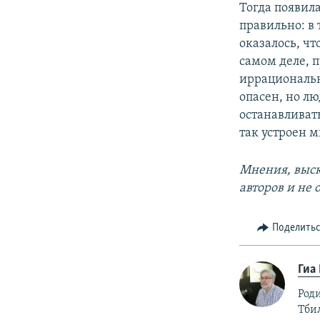
Тогда появила
правильно: в 
оказалось, чт
самом деле, 
иррациональн
опасен, но лю
останавливать
так устроен м
Мнения, выск
авторов и не
Поделить
Гиа
Роди
Тби