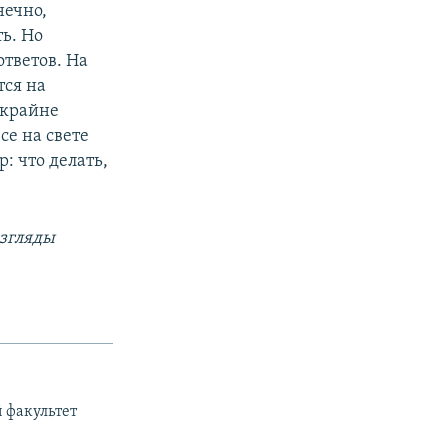
нечно,
ть. Но
ответов. На
ся на
 крайне
се на свете
р: что делать,
взгляды
й факультет