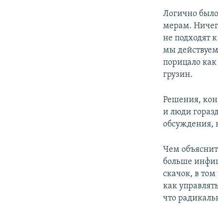
Логично было
мерам. Ничег
не подходят 
мы действуем
порицало ка
грузин.
Решения, кон
и люди горазд
обсуждения, 
Чем объяснить
больше инфиц
скачок, в том
как управлят
что радикаль