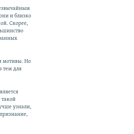
чрезвычайным
они и близко
ой. Скорее,
льшинство
ованных
и мотивы. Но
з тем для
является
 такой
лучше узнали,
 признание,