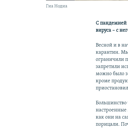
Гиа Нодиа
С пандемией 
вируса – с не
Весной и в н
карантин. Мы
ограничили п
запретили ис
можно было з
кроме продук
приостановил
Большинство 
настроенные 
как они на са
порицали. По