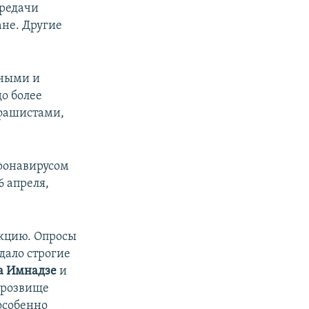
ередачи
не. Другие
рными и
о более
 фашистами,
ронавирусом
6 апреля,
акцию. Опросы
дало строгие
а Имнадзе
и
прозвище
особенно