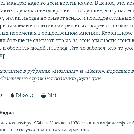
сь мантра: надо во всем верить науке. В целом, это, ко
таких случаях советы врачей – это лучшее, что у нас ес
о у науки иногда не бывает ясных и последовательных 
принимаемые политиками решения скорее основывают
ых переменах в общественном мнении. Коронавирус
ди больше не считают, что из-за этой опасности стоит в
 и обрекать людей на голод. Кто-то заболел, кто-то уме
ир.
азанные в рубриках «Позиция» и «Блоги», передают 
 обязательно отражают позицию редакции
ся
Follow us
Print
 Нодиа
лся 4 сентября 1954 г. в Москве, в 1976 г. закончил философски
лисского государственного университета.