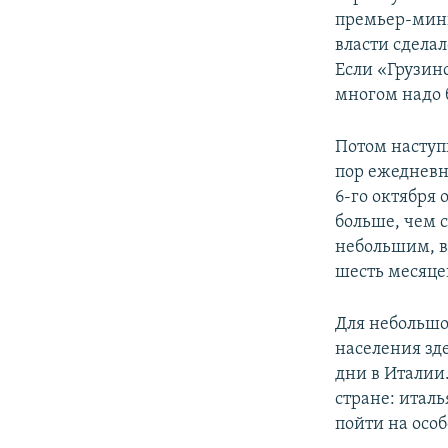
премьер-мин
власти сдела
Если «Грузин
многом надо 
Потом наступи
пор ежедневн
6-го октября 
больше, чем с
небольшим, в 
шесть месяцев
Для небольшо
населения зд
дни в Италии.
стране: итал
пойти на осо