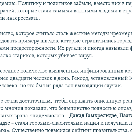
демию. Политику и политиков забыли, вместо них в п
рачей, которые стали самыми важными людьми в стра
ли интересовать.
ство, которое считало столь жесткие методы чрезме
едовать примеру шведов, которые ограничились горазд
ми предосторожности. Их ругали и иногда называли
алко стариков, которых убивает вирус.
д среднее количество выявленных инфицированных ко
нее двадцати человек в день. Рекорд, установленный 1
еловека, но это был из ряда вон выходящий случай.
во сочли достаточным, чтобы оправдать описанную ре
о мнения показали, что большинство полностью оправ
авных врача-эпидемиолога –
Давид Гамкрелидзе
,
Паат
адзе
– стали героями-спасителями нации и получили 
ра». Существенно повысился рейтинг правительства, 