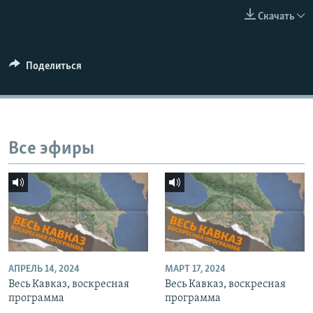
СПОРТ
БЛОГИ
АРХИВ РАДИОПРОГРАММЫ
Скачать
МИР
ГОЛОСА
ЧИТАЕМ ПРЕССУ
Все сайты РСЕ/РС
Поделиться
Все эфиры
АПРЕЛЬ 14, 2024
МАРТ 17, 2024
Весь Кавказ, воскресная
Весь Кавказ, воскресная
программа
программа