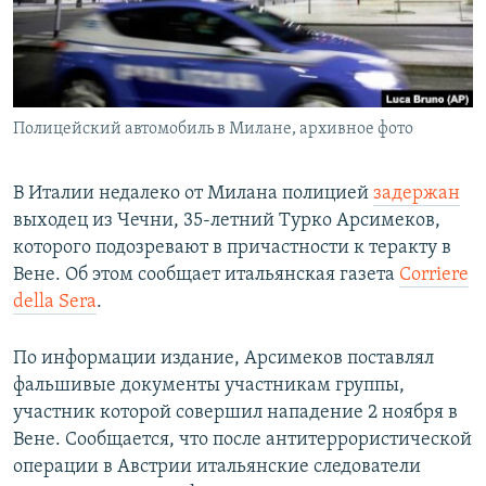
СПОРТ
БЛОГИ
АРХИВ РАДИОПРОГРАММЫ
МИР
ГОЛОСА
ЧИТАЕМ ПРЕССУ
Все сайты РСЕ/РС
Полицейский автомобиль в Милане, архивное фото
В Италии недалеко от Милана полицией
задержан
выходец из Чечни, 35-летний Турко Арсимеков,
которого подозревают в причастности к теракту в
Вене. Об этом сообщает итальянская газета
Corriere
della Sera
.
По информации издание, Арсимеков поставлял
фальшивые документы участникам группы,
участник которой совершил нападение 2 ноября в
Вене. Сообщается, что после антитеррористической
операции в Австрии итальянские следователи