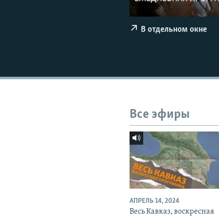
СПОРТ
БЛОГИ
АРХИВ РАДИОПРОГРАММЫ
МИР
ГОЛОСА
В отдельном окне
ЧИТАЕМ ПРЕССУ
Все эфиры
АПРЕЛЬ 14, 2024
Весь Кавказ, воскресная