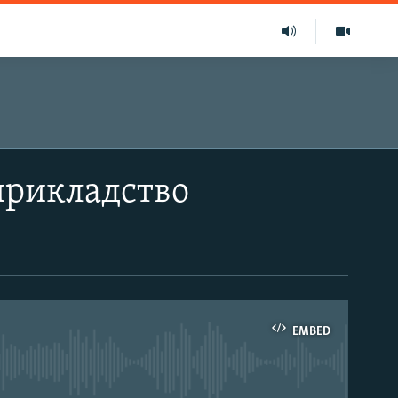
прикладство
EMBED
able