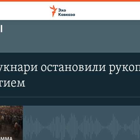
Ы
укнари остановили руко
тием
No media source currently avail