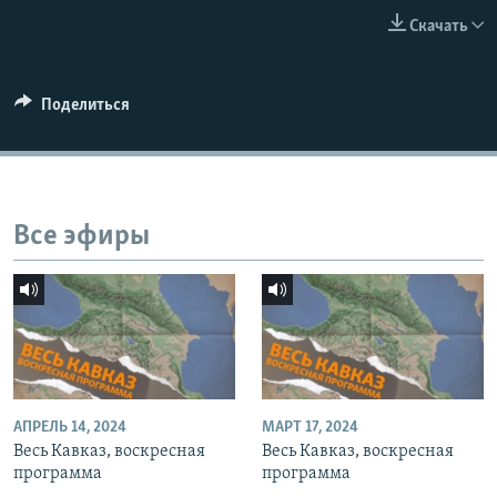
СПОРТ
БЛОГИ
АРХИВ РАДИОПРОГРАММЫ
Скачать
МИР
ГОЛОСА
ЧИТАЕМ ПРЕССУ
Все сайты РСЕ/РС
Поделиться
Все эфиры
АПРЕЛЬ 14, 2024
МАРТ 17, 2024
Весь Кавказ, воскресная
Весь Кавказ, воскресная
программа
программа