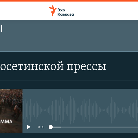
Ы
оосетинской прессы
No media source currently avail
0:00