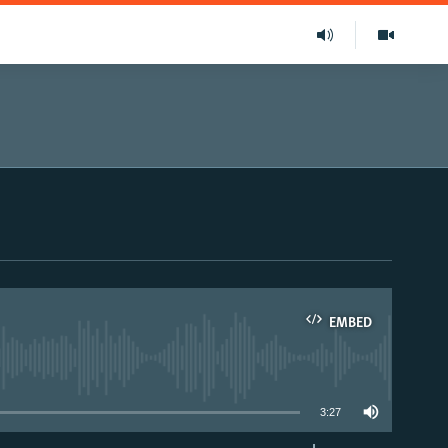
EMBED
able
3:27