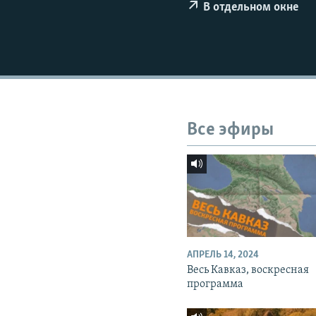
СПОРТ
БЛОГИ
АРХИВ РАДИОПРОГРАММЫ
В отдельном окне
МИР
ГОЛОСА
ЧИТАЕМ ПРЕССУ
Все эфиры
АПРЕЛЬ 14, 2024
Весь Кавказ, воскресная
программа