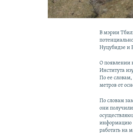
В мэрии Тбил
потенциально
Нуцубидзе и 
О появлении 
Института из
По ее словам
метров от ос
По словам за
они получили
осуществляющ
информацию о
работать на м