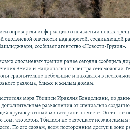
иси опровергли информацию о появлении новых трещи
й оползневой опасности над дорогой, соединяющей р
Вашлиджвари, сообщает агентство «Новости-Грузия».
новых оползневых трещин ранее сегодня сообщила ди
учения Земли и Национального центра сейсмологии Те
, они сравнительно небольшие и находятся в нескольки
новного разлома, ближе к жилым домам.
местителя мэра Тбилиси Ираклия Бенделиани, по данн
 дополнительные разъяснения от специально созданно
ей круглосуточный мониторинг на месте. Он также н
 том, что мэрия Тбилиси не разрешает независимым
есте. По его словам, всем посторонним доступ к зоне 