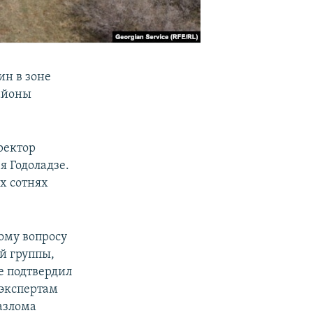
н в зоне
айоны
ректор
я Годоладзе.
х сотнях
ому вопросу
й группы,
е подтвердил
 экспертам
разлома