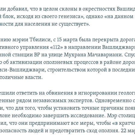
и добавил, что в целом склоны в окрестностях Вашли
блок, исходя из своего генезиса», однако «на данном 
ности для населения не существует».
нию мэрии Тбилиси, с 15 марта была перекрыта дорога
тивного управления «112» в направлении Вашлиджвари
чной станции BP на улице Мухрана Мачавариани. Спус
но об активизации оползневых процессов в районе доро
си-Вашлиджвари, строительством которой в последни
толичные власти.
ешили ответить на обвинения в игнорировании геоло
ченные рядом независимых экспертов. Одновременно 
и, что для того, чтобы установить точные причины по
лоне необходимо завершить исследование. Мэр столи
рил, что они предпринимают все меры, чтобы «в крат
зопасность людей и предотвратить сход оползня. 22 ма