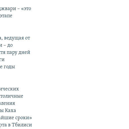
джвари – «это
этапе
, ведущая от
 – до
тя пару дней
ги
е годы
гических
столичные
явления
цы Каха
чайшие сроки»
рта в Тбилиси