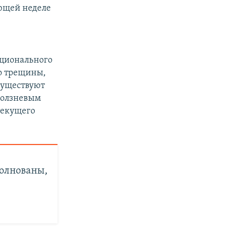
ующей неделе
ационального
о трещины,
существуют
оползневым
текущего
волнованы,