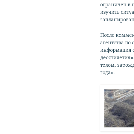
ограничен в 
изучить ситу
запланирован
После коммен
агентства по
информация о
десятилетия»
телом, зарож
года».