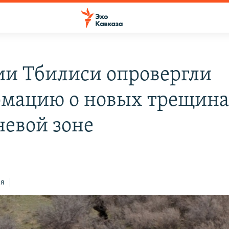
ии Тбилиси опровергли
мацию о новых трещина
невой зоне
ся