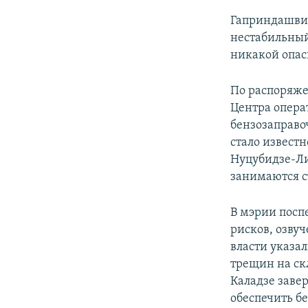
Гаприндашвил
нестабильный 
никакой опас
По распоряже
Центра опера
бензозаправо
стало извест
Нуцубидзе-Ли
занимаются с
В мэрии посп
рисков, озву
власти указал
трещин на ск
Каладзе заве
обеспечить бе