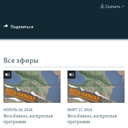
СПОРТ
БЛОГИ
АРХИВ РАДИОПРОГРАММЫ
Скачать
МИР
ГОЛОСА
ЧИТАЕМ ПРЕССУ
Все сайты РСЕ/РС
Поделиться
Все эфиры
АПРЕЛЬ 14, 2024
МАРТ 17, 2024
Весь Кавказ, воскресная
Весь Кавказ, воскресная
программа
программа