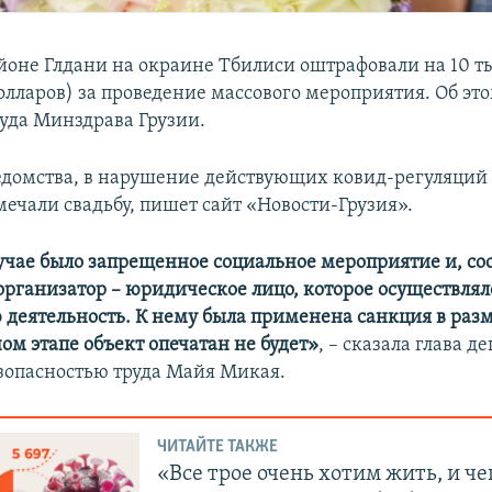
айоне Глдани на окраине Тбилиси оштрафовали на 10 т
долларов) за проведение массового мероприятия. Об эт
уда Минздрава Грузии.
домства, в нарушение действующих ковид-регуляций 1
мечали свадьбу, пишет сайт «Новости-Грузия».
учае было запрещенное социальное мероприятие и, соо
организатор – юридическое лицо, которое осуществля
деятельность. К нему была применена санкция в разм
ом этапе объект опечатан не будет»
, – сказала глава 
езопасностью труда Майя Микая.
ЧИТАЙТЕ ТАКЖЕ
«Все трое очень хотим жить, и ч