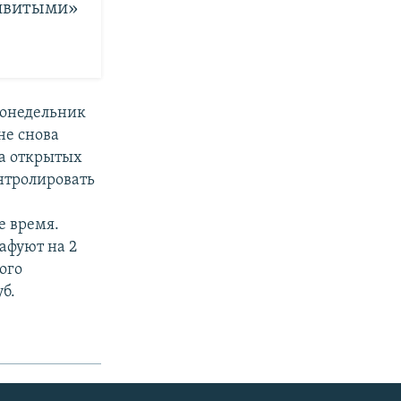
ривитыми»
понедельник
не снова
на открытых
онтролировать
е время.
афуют на 2
ого
б.