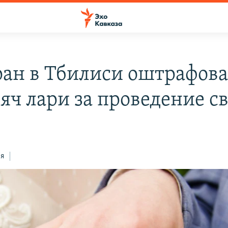
ран в Тбилиси оштрафова
сяч лари за проведение с
ся