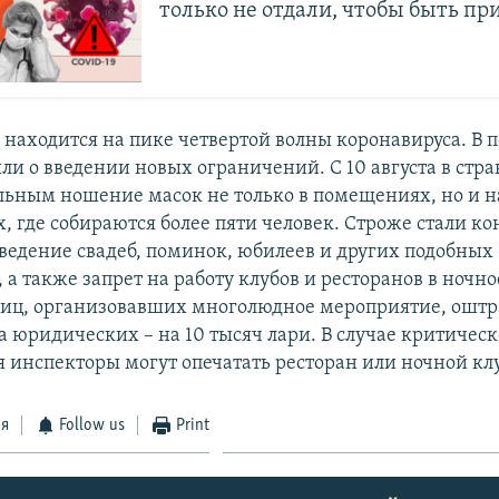
только не отдали, чтобы быть п
с находится на пике четвертой волны коронавируса. В 
ли о введении новых ограничений. С 10 августа в стра
ельным ношение масок не только в помещениях, но и 
, где собираются более пяти человек. Строже стали к
оведение свадеб, поминок, юбилеев и других подобных
а также запрет на работу клубов и ресторанов в ночно
иц, организовавших многолюдное мероприятие, оштр
а юридических – на 10 тысяч лари. В случае критическ
 инспекторы могут опечатать ресторан или ночной клу
ся
Follow us
Print