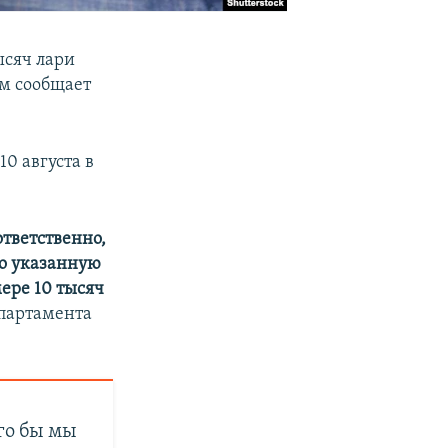
ысяч лари
ом сообщает
0 августа в
тветственно,
ло указанную
ере 10 тысяч
департамента
его бы мы