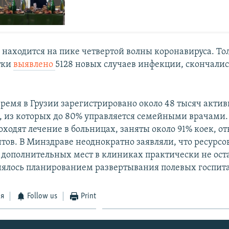
 находится на пике четвертой волны коронавируса. То
тки
выявлено
5128 новых случаев инфекции, скончалис
время в Грузии зарегистрировано около 48 тысяч акти
, из которых до 80% управляется семейными врачами.
оходят лечение в больницах, заняты около 91% коек, о
тов. В Минздраве неоднократно заявляли, что ресурсо
дополнительных мест в клиниках практически не оста
нялось планированием развертывания полевых госпит
ся
Follow us
Print