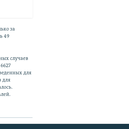
лько за
ь 49
вных случаев
 6627
тведенных для
в для
лось.
алей.