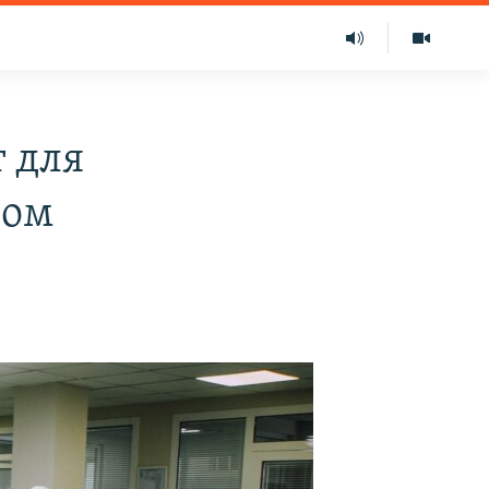
 для
сом