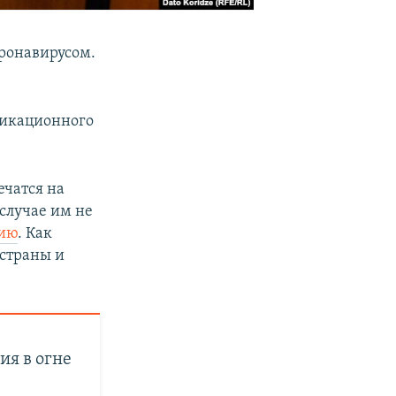
ронавирусом.
никационного
ечатся на
случае им не
цию
. Как
 страны и
ия в огне