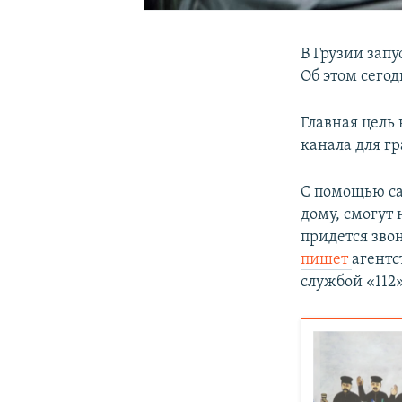
В Грузии зап
Об этом сего
Главная цель
канала для гр
С помощью са
дому, смогут
придется звон
пишет
агентс
службой «112»