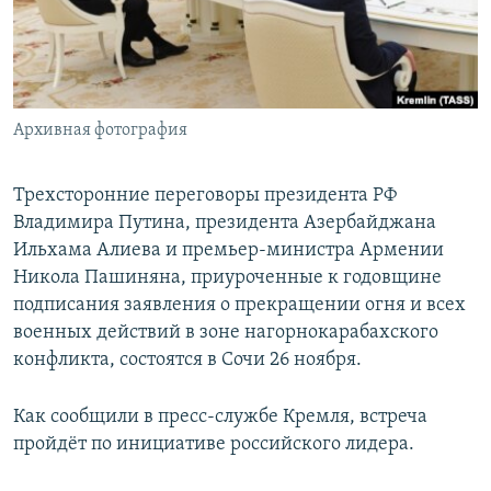
СПОРТ
БЛОГИ
АРХИВ РАДИОПРОГРАММЫ
МИР
ГОЛОСА
ЧИТАЕМ ПРЕССУ
Все сайты РСЕ/РС
Архивная фотография
Трехсторонние переговоры президента РФ
Владимира Путина, президента Азербайджана
Ильхама Алиева и премьер-министра Армении
Никола Пашиняна, приуроченные к годовщине
подписания заявления о прекращении огня и всех
военных действий в зоне нагорнокарабахского
конфликта, состоятся в Сочи 26 ноября.
Как сообщили в пресс-службе Кремля, встреча
пройдёт по инициативе российского лидера.