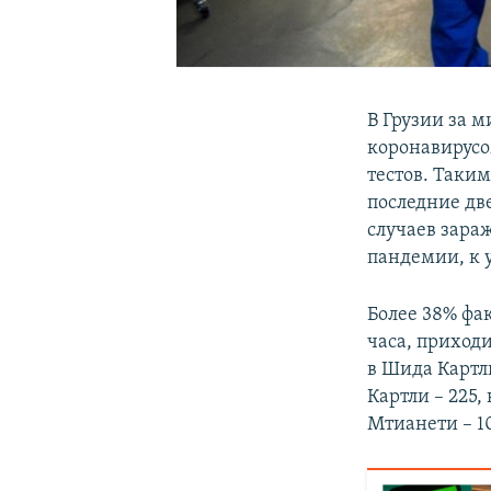
В Грузии за 
коронавирусо
тестов. Таким
последние две
случаев зара
пандемии, к у
Более 38% фа
часа, приходи
в Шида Картли
Картли – 225,
Мтианети – 10