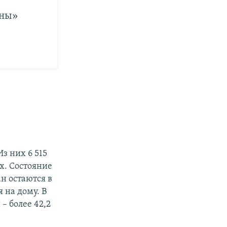
оны»
з них 6 515
х. Состояние
ан остаются в
 на дому. В
– более 42,2