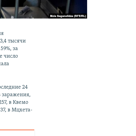
ия
3,4 тысячи
59%, за
е число
чала
оследние 24
в заражения,
257, в Квемо
37, в Мцхета-