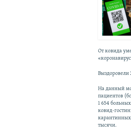
От ковида ум
«коронавирус»
Выздоровели 2
На данный мо
пациентов (бо
1 654 больных
ковид-гостини
карантинных 
тысячи.