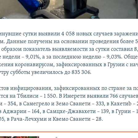
минувшие сутки выявили 4 058 новых случаев заражен
м. Данные получены на основании проведения более 5
 образом показатель выявляемости за сутки составил 8,
 недели – 9,01%, а за последнюю неделю – 9,03%. Обще
жения коронавирусом, зафиксированных в Грузии с на
тру субботы увеличилось до 835 306.
ктов инфицирования, зафиксированных по стране за п
тся на Тбилиси – 1 550. В Имерети выявили 766 случае
 – 354, в Самегрело и Земо Сванети – 333, в Кахетиb – 
 в Аджарии – 164, в Самцхе-Джавахети – 139, в Гурии – 1
5, в Рача-Лечхуми и Квемо Сванети – 28.