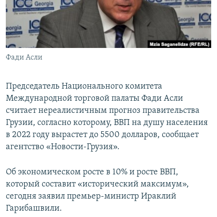
СПОРТ
БЛОГИ
АРХИВ РАДИОПРОГРАММЫ
МИР
ГОЛОСА
ЧИТАЕМ ПРЕССУ
Все сайты РСЕ/РС
Фади Асли
Председатель Национального комитета
Международной торговой палаты Фади Асли
считает нереалистичным прогноз правительства
Грузии, согласно которому, ВВП на душу населения
в 2022 году вырастет до 5500 долларов, сообщает
агентство «Новости-Грузия».
Об экономическом росте в 10% и росте ВВП,
который составит «исторический максимум»,
сегодня заявил премьер-министр Ираклий
Гарибашвили.