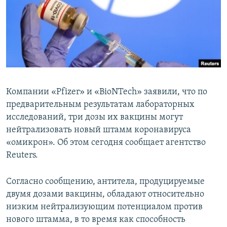
СПОРТ
БЛОГИ
АРХИВ РАДИОПРОГРАММЫ
МИР
ГОЛОСА
ЧИТАЕМ ПРЕССУ
Все сайты РСЕ/РС
Компании «Pfizer» и «BioNTech» заявили, что по
предварительным результатам лабораторных
исследований, три дозы их вакцины могут
нейтрализовать новый штамм коронавируса
«омикрон». Об этом сегодня сообщает агентство
Reuters.
Согласно сообщению, антитела, продуцируемые
двумя дозами вакцины, обладают относительно
низким нейтрализующим потенциалом против
нового штамма, в то время как способность