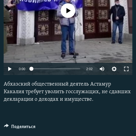
СПОРТ
БЛОГИ
АРХИВ РАДИОПРОГРАММЫ
No media source currently available
МИР
ГОЛОСА
ЧИТАЕМ ПРЕССУ
Все сайты РСЕ/РС
Auto
0:00
2:02
240p
Абхазский общественный деятель Астамур
360p
Какалия требует уволить госслужащих, не сдавших
декларации о доходах и имуществе.
480p
720p
1080p
Поделиться
Auto
240p
360p
480p