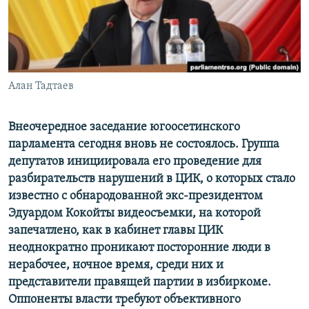
СПОРТ
БЛОГИ
АРХИВ РАДИОПРОГРАММЫ
МИР
ГОЛОСА
ЧИТАЕМ ПРЕССУ
Все сайты РСЕ/РС
Алан Тадтаев
Внеочередное заседание югоосетинского
парламента сегодня вновь не состоялось. Группа
депутатов инициировала его проведение для
разбирательств нарушений в ЦИК, о которых стало
известно с обнародованной экс-президентом
Эдуардом Кокойты видеосъемки, на которой
запечатлено, как в кабинет главы ЦИК
неоднократно проникают посторонние люди в
нерабочее, ночное время, среди них и
представители правящей партии в избиркоме.
Оппоненты власти требуют объективного