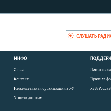
СПОРТ
БЛОГИ
АРХИВ РАДИОПРОГРАММЫ
МИР
ГОЛОСА
ЧИТАЕМ ПРЕССУ
СЛУШАТЬ РАДИ
ИНФО
ПОДДЕР
О нас
Поиск на с
Контакт
Правила ф
Нежелательная организация в РФ
RSS/Podcas
ПРИСОЕДИНЯЙТЕСЬ!
Защита данных