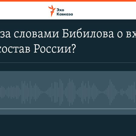
 за словами Бибилова о
состав России?
No media source currently avail