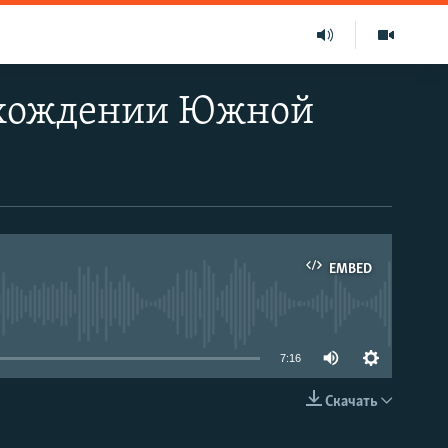
 вхождении Южной
EMBED
able
7:16
Скачать
EMBED