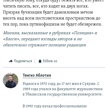
токсичную зону, откуда будут бежать все, кто умеет
читать писать, все, кто ходит на двух ногах.
Призрак бучизации будет дамокловым мечом
висеть над всем постсоветским пространством до
тех пор, пока путинофашизм не будет обезврежен.
Мнения, высказанные в рубриках «Позиция» и
«Блоги», передают взгляды авторов и не
обязательно отражают позицию редакции
Поделиться
Follow us
Тенгиз Аблотия
Родился в 1970 году, до 17 лет жил в Сухуми. С
1989 года учился на факультете журналистики
в Тбилисском государственном университете.
В 1990 году начал профессиональную