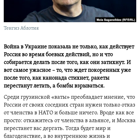
СПОРТ
БЛОГИ
АРХИВ РАДИОПРОГРАММЫ
МИР
ГОЛОСА
ЧИТАЕМ ПРЕССУ
Тенгиз Аблотия
Все сайты РСЕ/РС
Война в Украине показала не только, как действует
Россия во время боевых действий, но и что
собирается делать после того, как они затихнут. И
вот самое ужасное – то, что ждет покоренных уже
после того, как канонада стихнет, ракеты
перестанут летать, а бомбы взрываться.
Среди грузинской «ваты» преобладает мнение, что
России от своих соседних стран нужен только отказ
от членства в НАТО и больше ничего. Вроде как все
просто: откажитесь от членства в альянсе, и Москва
перестанет вас дергать. Тогда будет мир и
благоденствие, а во внутреннюю жизнь и