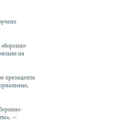
ручено
 оборонно-
ризыва на
зе президента
ториальные,
оборонно-
оты», —