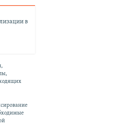
лизации в
н,
лы,
оходящих
нсирование
обходимые
ой