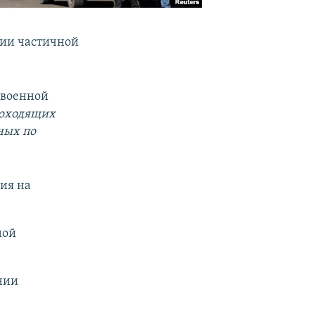
ии частичной
 военной
роходящих
ных по
ия на
ной
нии