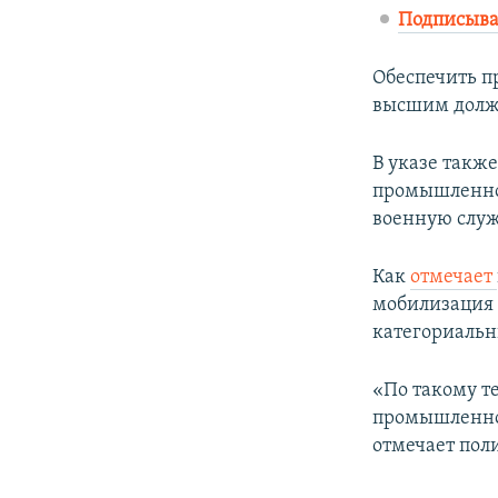
Подписыва
Обеспечить п
высшим должн
В указе такж
промышленног
военную служ
Как
отмечает
мобилизация 
категориальн
«По такому т
промышленног
отмечает поли