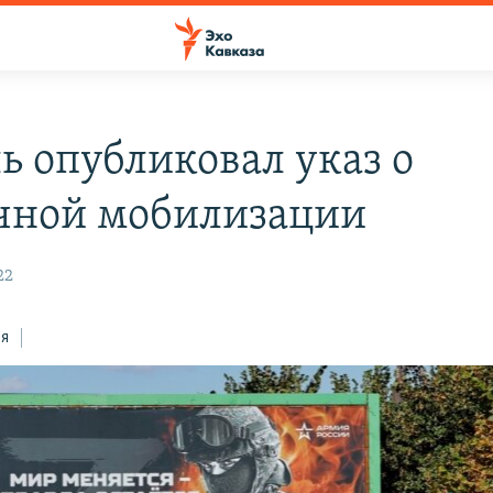
ь опубликовал указ о
чной мобилизации
22
ся