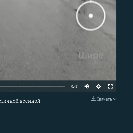
Auto
0:47
240p
Скачать
астичной военной
EMBED
360p
480p
720p