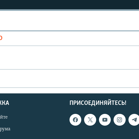
О
ЖКА
ПРИСОЕДИНЯЙТЕСЬ!
Auto
240p
360p
айте
720p
1080p
орума