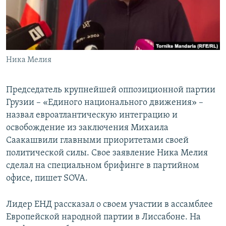
СПОРТ
БЛОГИ
АРХИВ РАДИОПРОГРАММЫ
МИР
ГОЛОСА
ЧИТАЕМ ПРЕССУ
Все сайты РСЕ/РС
Ника Мелия
Председатель крупнейшей оппозиционной партии
Грузии – «Единого национального движения» –
назвал евроатлантическую интеграцию и
освобождение из заключения Михаила
Саакашвили главными приоритетами своей
политической силы. Свое заявление Ника Мелия
сделал на специальном брифинге в партийном
офисе, пишет SOVA.
Лидер ЕНД рассказал о своем участии в ассамблее
Европейской народной партии в Лиссабоне. На