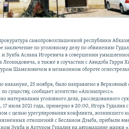
прокуратура самопровозглашенной республики Абхази
е заключение по уголовному делу по обвинению Гудал
 и Зухба Аслана Игоревича в совершении умышленног
а Леонидовича, а также в соучастии с Авидзба Гарри 
туром Шамеловичем в незаконном обороте огнестрель
о накануне, 25 ноября, было направлено в Верховный 
 по существу, сообщает агентство «Апсныпресс».
ено материалами уголовного дела, расследованного су
 17 июля 2021 года, примерно в 20:00, Игорь Гудалия 
ном с целью урегулирования конфликта, возникшего н
язненных отношений с Бесланом Дзыба, прибыли вме
аном Зухба и Артуром Гудалия на автомашине марки «