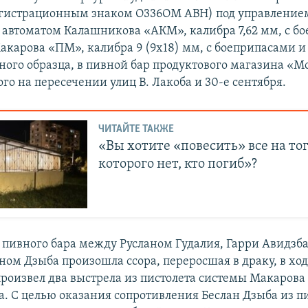
регистрационным знаком О336ОМ АВН) под управлением
автоматом Калашникова «АКМ», калибра 7,62 мм, с б
акарова «ПМ», калибра 9 (9х18) мм, с боеприпасами и
ного образца, в пивной бар продуктового магазина «М
о на пересечении улиц В. Лакоба и 30-е сентября.
ЧИТАЙТЕ ТАКЖЕ
«Вы хотите «повесить» все на тог
которого нет, кто погиб»?
пивного бара между Русланом Гудалия, Гарри Авидзба
ном Дзыба произошла ссора, переросшая в драку, в хо
произвел два выстрела из пистолета системы Макарова
а. С целью оказания сопротивления Беслан Дзыба из п