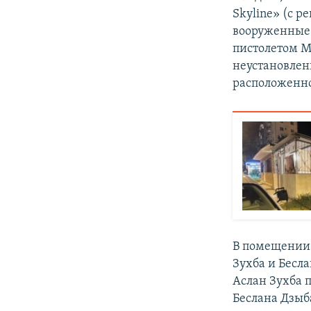
Skyline» (с 
вооруженные 
пистолетом М
неустановлен
расположенног
В помещении 
Зухба и Бесла
Аслан Зухба 
Беслана Дзыб