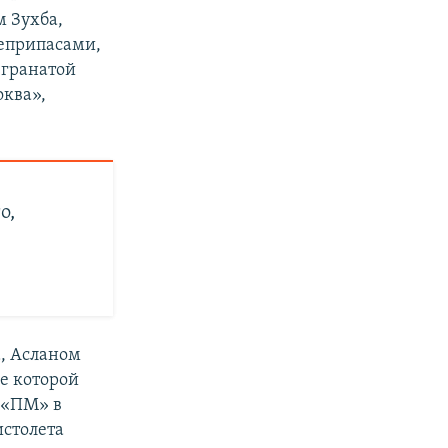
 Зухба,
оеприпасами,
 гранатой
оква»,
о,
, Асланом
де которой
 «ПМ» в
истолета