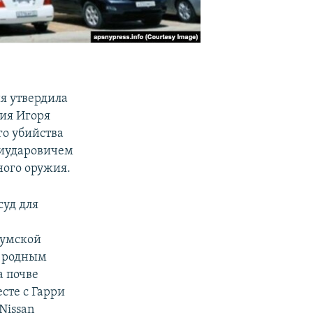
я утвердила
ия Игоря
о убийства
Хиударовичем
ного оружия.
суд для
хумской
с родным
а почве
сте с Гарри
Nissan