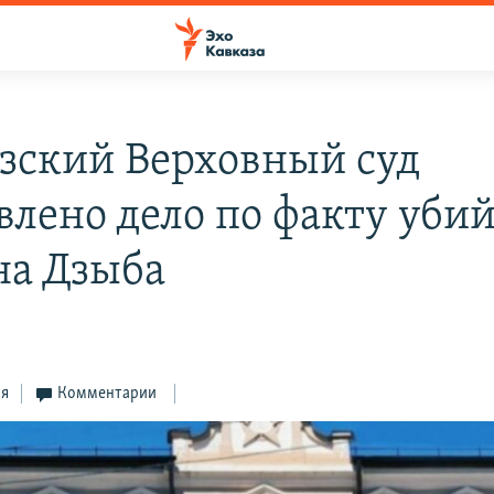
азский Верховный суд
влено дело по факту уби
на Дзыба
ся
Комментарии