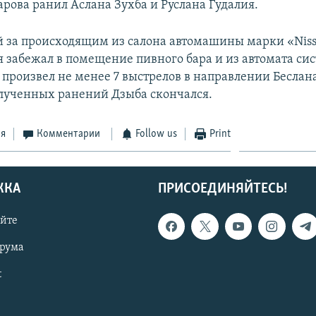
рова ранил Аслана Зухба и Руслана Гудалия.
за происходящим из салона автомашины марки «Niss
я забежал в помещение пивного бара и из автомата си
произвел не менее 7 выстрелов в направлении Беслана
олученных ранений Дзыба скончался.
ся
Комментарии
Follow us
Print
ЖКА
ПРИСОЕДИНЯЙТЕСЬ!
айте
орума
t