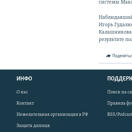
системы Мака
Наблюдавший 
Игорь Гудали
Калашникова 
результате п
Поделить
ИНФО
ПОДДЕР
О нас
Поиск на с
ПРИСОЕДИНЯЙТЕСЬ!
Контакт
Правила ф
Нежелательная организация в РФ
RSS/Podcas
Защита данных