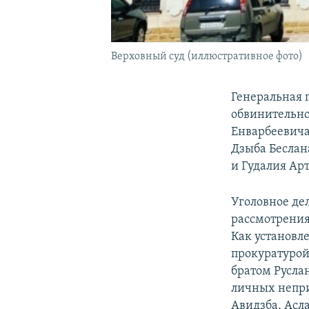
Верховный суд (иллюстративное фото)
Генеральная 
обвинительно
Енварбеевича
Дзыба Беслан
и Гудалия Ар
Уголовное дел
рассмотрения
Как установл
прокуратурой,
братом Русла
личных непри
Авидзба, Асл