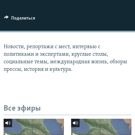
СПОРТ
БЛОГИ
АРХИВ РАДИОПРОГРАММЫ
МИР
ГОЛОСА
Поделиться
ЧИТАЕМ ПРЕССУ
Все сайты РСЕ/РС
Новости, репортажи с мест, интервью с
политиками и экспертами, круглые столы,
социальные темы, международная жизнь, обзоры
прессы, история и культура.
Все эфиры