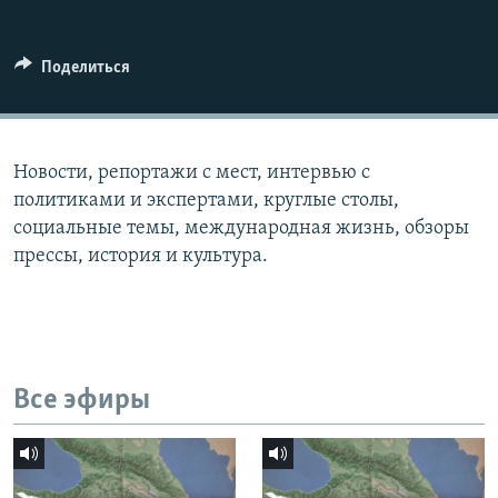
СПОРТ
БЛОГИ
АРХИВ РАДИОПРОГРАММЫ
МИР
ГОЛОСА
Поделиться
ЧИТАЕМ ПРЕССУ
Все сайты РСЕ/РС
Новости, репортажи с мест, интервью с
политиками и экспертами, круглые столы,
социальные темы, международная жизнь, обзоры
прессы, история и культура.
Все эфиры